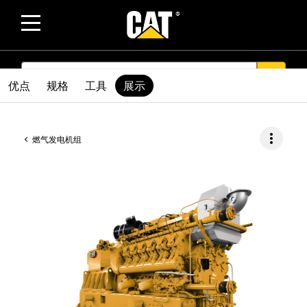
SEARCH
search
优点
规格
工具
展示
more_vert
燃气发电机组