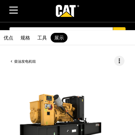
SEARCH
search
优点
规格
工具
展示
more_vert
柴油发电机组