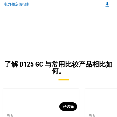
file_download
Do
电力额定值指南
P
O
in
a
N
Ta
了解 D125 GC 与常用比较产品相比如
何。
已选择
电力
电力