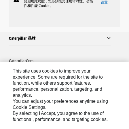
要启用此功能，您必须接受使用针对性、功能
设置
性和性能 Cookie。
Caterpillar 品牌
Caterpillar.com
联系 Caterpillar
This site uses cookies to improve your
experience. Some are required for the site to
站点地图
function, while others support features,
performance, personalization, targeting, and
Cookie Settings
analytics.
法律
You can adjust your preferences anytime using
Cookie Settings.
隐私
By selecting I Accept, you agree to the use of
functional, performance, and targeting cookies.