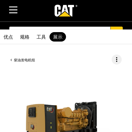
SEARCH
search
优点
规格
工具
展示
more_vert
柴油发电机组