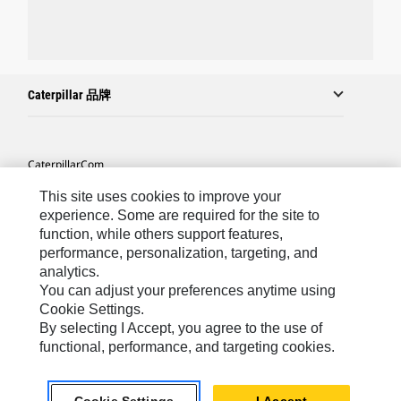
Caterpillar 品牌
Caterpillar.com
联系 Caterpillar
This site uses cookies to improve your
experience. Some are required for the site to
站点地图
function, while others support features,
performance, personalization, targeting, and
Cookie Settings
analytics.
法律
You can adjust your preferences anytime using
Cookie Settings.
隐私
By selecting I Accept, you agree to the use of
functional, performance, and targeting cookies.
Asia-Chinese
© 2026 Caterpillar. 保留所有权利.