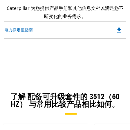
Caterpillar 为您提供产品手册和其他信息文档以满足您不
断变化的业务需求。
file_download
Do
电力额定值指南
P
O
in
a
N
Ta
了解 配备可升级套件的 3512（60
HZ） 与常用比较产品相比如何。