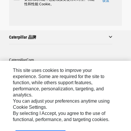
设置
性和性能 Cookie。
Caterpillar 品牌
Caterpillar.com
联系 Caterpillar
This site uses cookies to improve your
experience. Some are required for the site to
站点地图
function, while others support features,
performance, personalization, targeting, and
Cookie Settings
analytics.
法律
You can adjust your preferences anytime using
Cookie Settings.
隐私
By selecting I Accept, you agree to the use of
functional, performance, and targeting cookies.