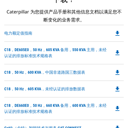
Caterpillar 为您提供产品手册和其他信息文档以满足您不
断变化的业务需求。
file_download
Do
电力额定值指南
P
O
Do
C18，DE605E0，50 Hz，605 KVA 备用，550 KVA 主用，未经
in
file_download
P
认证的排放标准技术规格表
a
O
N
in
Ta
file_download
Do
C18，50 Hz，600 KVA，中国非道路国三数据表
a
P
N
O
Ta
file_download
Do
C18，50 Hz，605 KVA，未经认证的排放数据表
in
P
a
O
N
Do
C18，DE660E0，50 Hz，660 KVA 备用，600 KVA 主用，未经
in
file_download
Ta
P
认证的排放标准技术规格表
a
O
N
in
Ta
Do