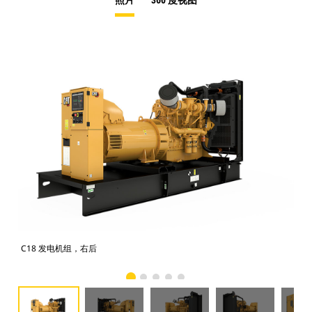
照片
360 度视图
C18 发电机组，右后
C1