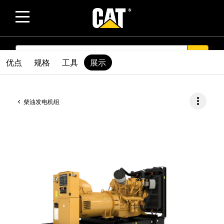
SEARCH
search
优点
规格
工具
展示
more_vert
柴油发电机组