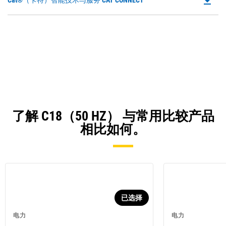
file_download
Cat®（卡特）智能技术与服务 CAT CONNECT
a
P
N
O
Ta
in
a
N
Ta
了解 C18（50 HZ） 与常用比较产品
相比如何。
已选择
电力
电力