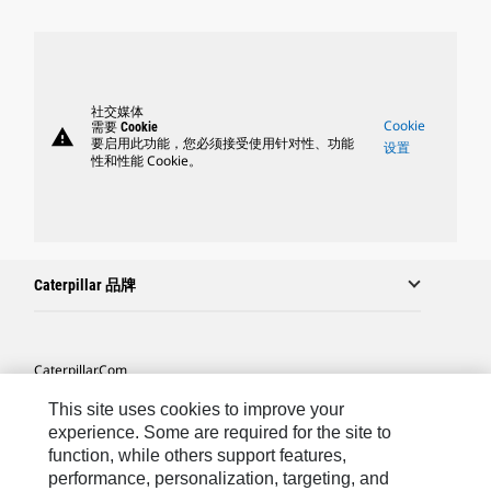
社交媒体
Cookie
需要 Cookie
warning
要启用此功能，您必须接受使用针对性、功能
设置
性和性能 Cookie。
Caterpillar 品牌
Caterpillar.com
联系 Caterpillar
This site uses cookies to improve your
experience. Some are required for the site to
站点地图
function, while others support features,
performance, personalization, targeting, and
Cookie Settings