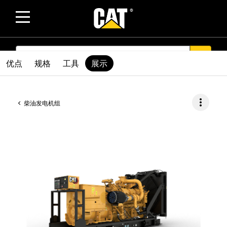
SEARCH
search
优点
规格
工具
展示
more_vert
柴油发电机组