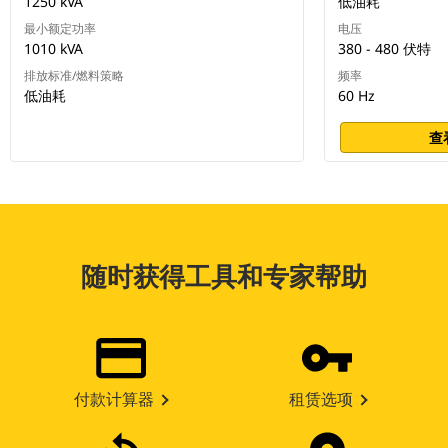
1250 kVA
低油耗
最小额定功率
电压
1010 kVA
380 - 480 伏特
排放标准/燃料策略
频率
低油耗
60 Hz
查
随时获得工具和专家帮助
付款计算器
租赁选项