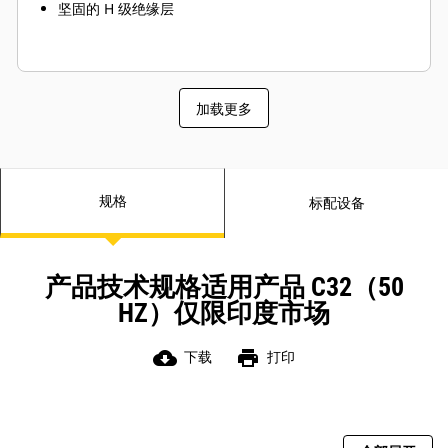
坚固的 H 级绝缘层
加载更多
规格
标配设备
产品技术规格适用产品 C32（50
HZ）仅限印度市场
cloud_download
print
下载
打印