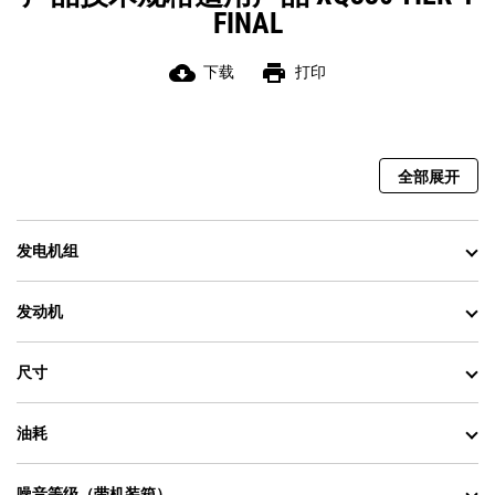
FINAL
cloud_download
print
下载
打印
全部展开
发电机组
发动机
尺寸
油耗
噪音等级（带机装箱）