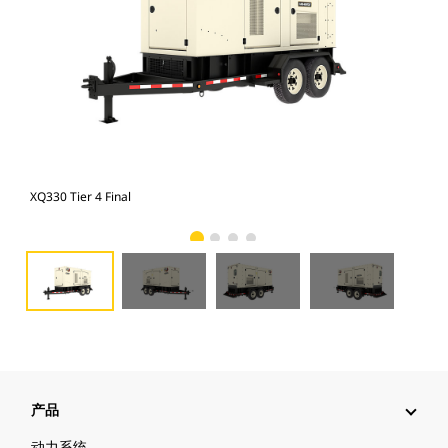
XQ330 Tier 4 Final
XQ3
产品
动力系统