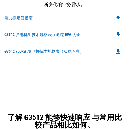
断变化的业务需求。
file_download
Do
电力额定值指南
P
O
file_download
Do
G3512 发电机组技术规格表（通过 EPA 认证）
in
P
a
O
N
file_download
Do
G3512 750kW 发电机技术规格表（负载管理）
in
Ta
P
a
O
N
in
Ta
a
N
Ta
了解 G3512 能够快速响应 与常用比
较产品相比如何。