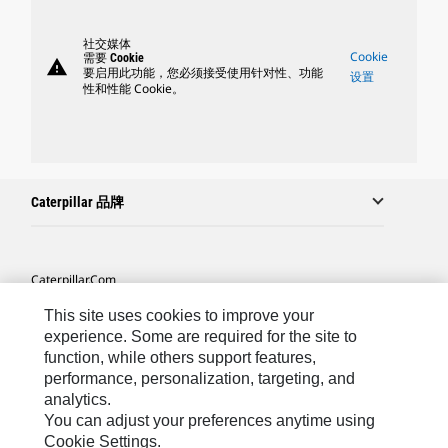
社交媒体
Cookie
需要 Cookie
warning
要启用此功能，您必须接受使用针对性、功能
设置
性和性能 Cookie。
Caterpillar 品牌
Caterpillar.com
联系 Caterpillar
This site uses cookies to improve your
experience. Some are required for the site to
站点地图
function, while others support features,
performance, personalization, targeting, and
Cookie Settings
analytics.
法律
You can adjust your preferences anytime using
Cookie Settings.
隐私