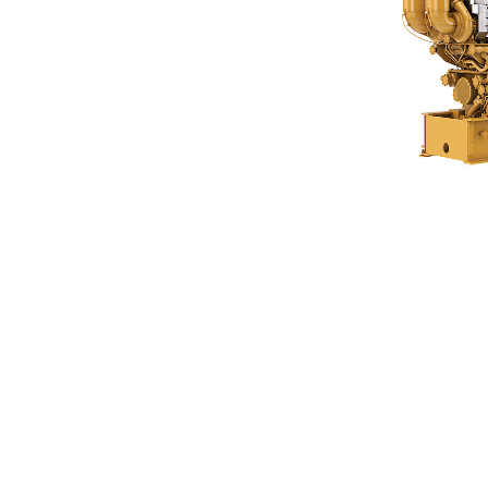
C280-16
优
更改型号