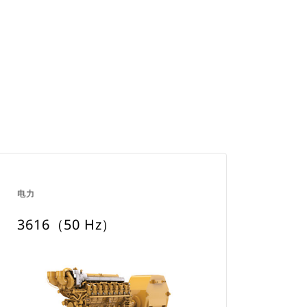
a
New
Tab
。
电力
3616（50 Hz）