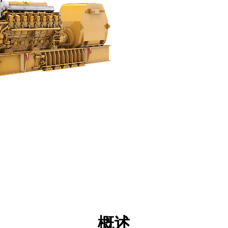
点
规格
工具
展示
概述