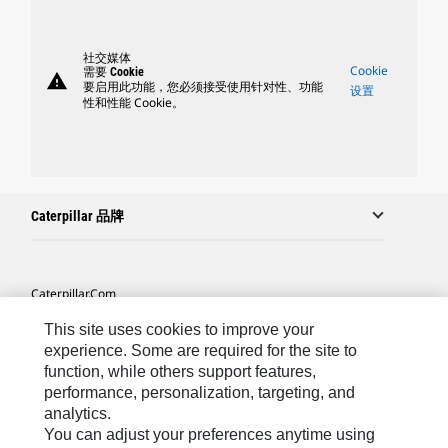
社交媒体
Cookie
需要 Cookie
warning
要启用此功能，您必须接受使用针对性、功能
设置
性和性能 Cookie。
Caterpillar 品牌
Caterpillar.com
联系 Caterpillar
This site uses cookies to improve your
experience. Some are required for the site to
站点地图
function, while others support features,
performance, personalization, targeting, and
Cookie Settings
analytics.
法律
You can adjust your preferences anytime using