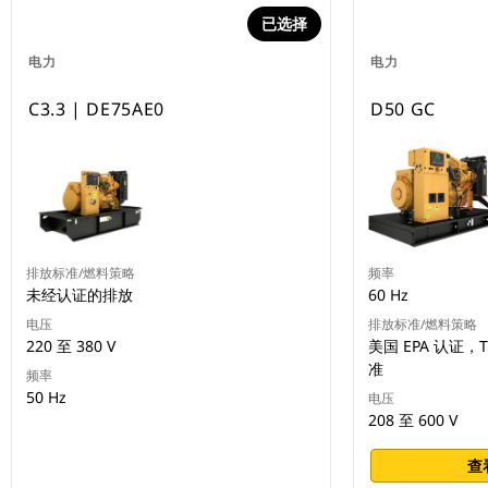
已选择
电力
电力
C3.3 | DE75AE0
D50 GC
排放标准/燃料策略
频率
未经认证的排放
60 Hz
电压
排放标准/燃料策略
220 至 380 V
美国 EPA 认证，T
准
频率
50 Hz
电压
208 至 600 V
查