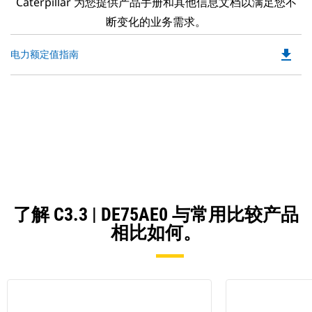
Caterpillar 为您提供产品手册和其他信息文档以满足您不
断变化的业务需求。
file_download
Do
电力额定值指南
P
O
in
a
N
Ta
了解 C3.3 | DE75AE0 与常用比较产品
相比如何。