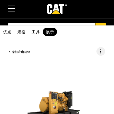
SEARCH
search
优点
规格
工具
展示
more_vert
柴油发电机组