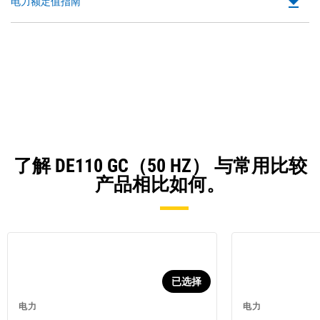
file_download
Do
电力额定值指南
P
O
in
a
N
Ta
了解 DE110 GC（50 HZ） 与常用比较
产品相比如何。
已选择
电力
电力