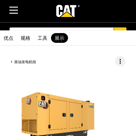
SEARCH
search
优点
规格
工具
展示
more_vert
柴油发电机组