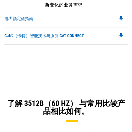
断变化的业务需求。
file_download
Do
电力额定值指南
P
O
file_download
Do
Cat®（卡特）智能技术与服务 CAT CONNECT
in
P
a
O
N
in
Ta
a
N
Ta
了解 3512B（60 HZ） 与常用比较产
品相比如何。