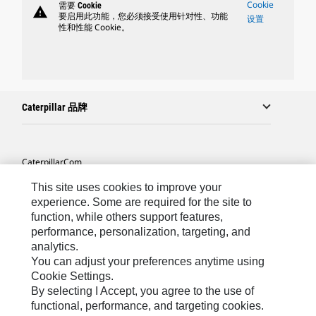
Cookie
需要 Cookie
warning
要启用此功能，您必须接受使用针对性、功能
设置
性和性能 Cookie。
Caterpillar 品牌
Caterpillar.com
联系 Caterpillar
This site uses cookies to improve your
experience. Some are required for the site to
站点地图
function, while others support features,
performance, personalization, targeting, and
Cookie Settings
analytics.
法律
You can adjust your preferences anytime using
Cookie Settings.
隐私
By selecting I Accept, you agree to the use of
functional, performance, and targeting cookies.