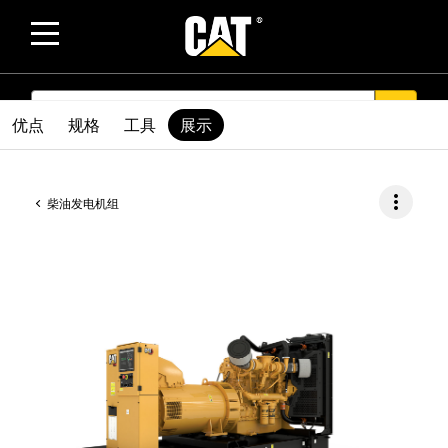
SEARCH
search
优点
规格
工具
展示
more_vert
柴油发电机组