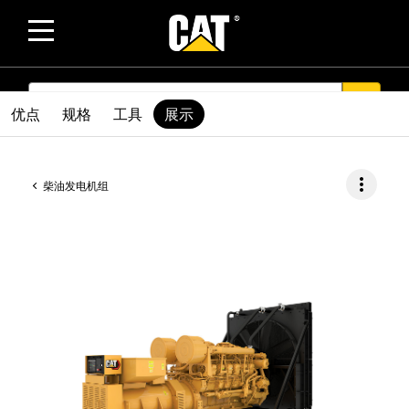
SEARCH
search
优点
规格
工具
展示
more_vert
柴油发电机组