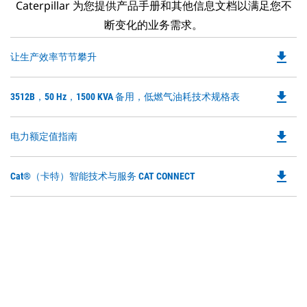
Caterpillar 为您提供产品手册和其他信息文档以满足您不
断变化的业务需求。
file_download
Do
让生产效率节节攀升
P
O
file_download
Do
3512B，50 Hz，1500 KVA 备用，低燃气油耗技术规格表
in
P
a
O
N
file_download
Do
电力额定值指南
in
Ta
P
a
O
N
file_download
Do
Cat®（卡特）智能技术与服务 CAT CONNECT
in
Ta
P
a
O
N
in
Ta
a
N
Ta