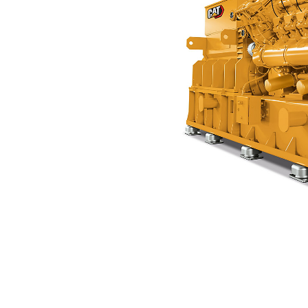
CG170B-12
优
更改型号