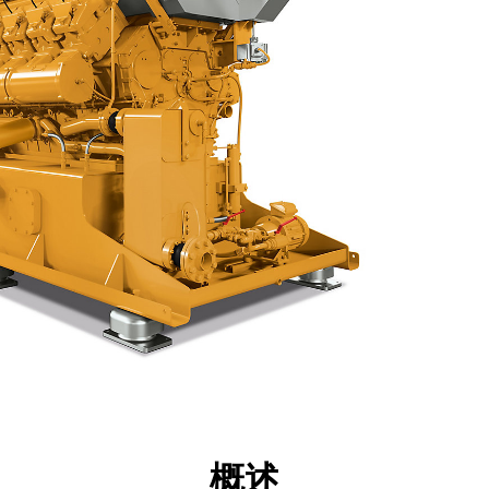
点
规格
工具
展示
概述