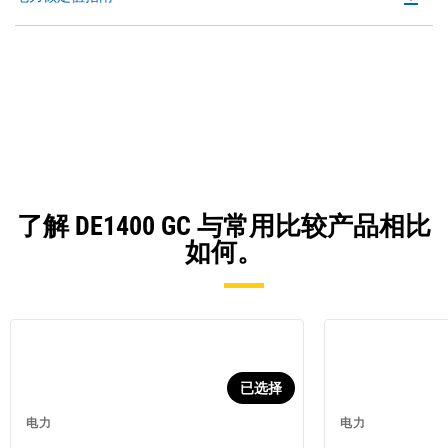
P
O
in
a
N
Ta
了解 DE1400 GC 与常用比较产品相比
如何。
已选择
电力
电力