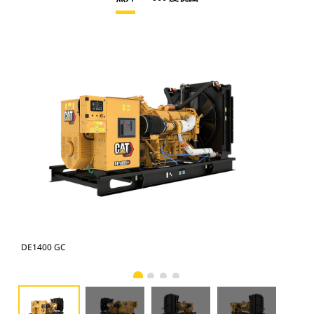
DE1400 GC
DE1