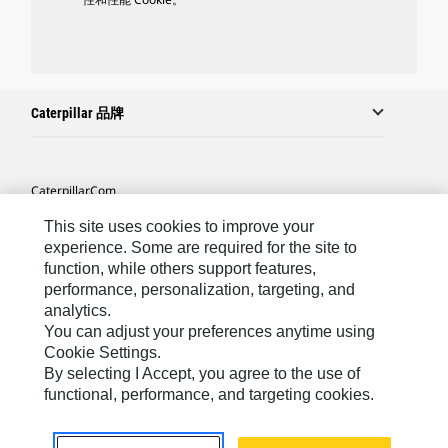
Caterpillar 品牌
Caterpillar.com
联系 Caterpillar
This site uses cookies to improve your
experience. Some are required for the site to
站点地图
function, while others support features,
performance, personalization, targeting, and
Cookie Settings
analytics.
法律
You can adjust your preferences anytime using
Cookie Settings.
隐私
By selecting I Accept, you agree to the use of
functional, performance, and targeting cookies.
Asia-Chinese
© 2026 Caterpillar. 保留所有权利.