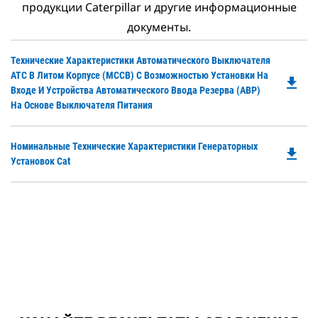
продукции Caterpillar и другие информационные
документы.
Do
Технические Характеристики Автоматического Выключателя
P
ATC В Литом Корпусе (MCCB) С Возможностью Установки На
file_download
O
Входе И Устройства Автоматического Ввода Резерва (АВР)
in
На Основе Выключателя Питания
a
N
Do
Номинальные Технические Характеристики Генераторных
Ta
file_download
P
Установок Cat
O
in
a
N
Ta