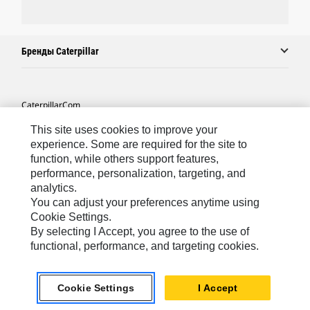
Бренды Caterpillar
Caterpillar.com
Связаться С Caterpillar
This site uses cookies to improve your
experience. Some are required for the site to
Карта Сайта
function, while others support features,
performance, personalization, targeting, and
Cookie Settings
analytics.
Юридическая Информация
You can adjust your preferences anytime using
Cookie Settings.
Конфиденциальность Личных Данных
By selecting I Accept, you agree to the use of
functional, performance, and targeting cookies.
CIS - Russian
© 2026 Caterpillar. Все права сохранены.
Cookie Settings
I Accept