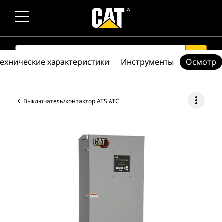
SEARCH
search
Технические характеристики
Инструменты
Осмотр
more_vert
Выключатель/контактор ATS ATC