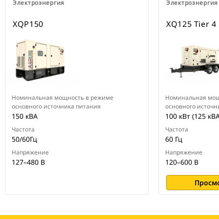
Электроэнергия
Электроэнергия
XQP150
XQ125 Tier 4 
Номинальная мощность в режиме
Номинальная мощ
основного источника питания
основного источн
150 кВА
100 кВт (125 кВА
Частота
Частота
50/60Гц
60 Гц
Напряжение
Напряжение
127–480 В
120–600 В
Просм