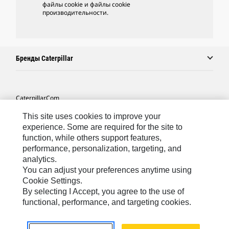
файлы cookie и файлы cookie
производительности.
Бренды Caterpillar
Caterpillar.com
Связаться С Caterpillar
This site uses cookies to improve your
experience. Some are required for the site to
Карта Сайта
function, while others support features,
performance, personalization, targeting, and
Cookie Settings
analytics.
Юридическая Информация
You can adjust your preferences anytime using
Cookie Settings.
Конфиденциальность Личных Данных
By selecting I Accept, you agree to the use of
functional, performance, and targeting cookies.
CIS - Russian
© 2026 Caterpillar. Все права сохранены.