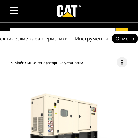
SEARCH
search
Технические характеристики
Инструменты
Осмотр
more_vert
Мобильные генераторные установки