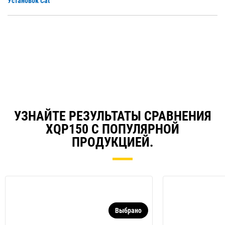
P
Установок Cat
a
O
N
in
Ta
a
N
Ta
УЗНАЙТЕ РЕЗУЛЬТАТЫ СРАВНЕНИЯ
XQP150 С ПОПУЛЯРНОЙ
ПРОДУКЦИЕЙ.
Выбрано