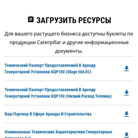
assignment
ЗАГРУЗИТЬ РЕСУРСЫ
Для вашего растущего бизнеса доступны буклеты по
продукции Caterpillar и другие информационные
документы.
Do
Технический Паспорт Предоставляемой В Аренду
file_download
P
Генераторной Установки XQP150 (Stage IIIA ЕС)
O
in
Do
Технический Паспорт Предоставляемой В Аренду
a
file_download
P
Генераторной Установки XQP150 (низкий Расход Топлива)
N
O
Ta
in
file_download
Do
Ваш Партнер В Сфере Аренды И Строительства
a
P
N
O
Ta
Do
Номинальные Технические Характеристики Генераторных
in
file_download