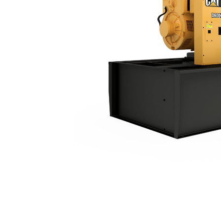
D600 GC
Пре
Изменение модели