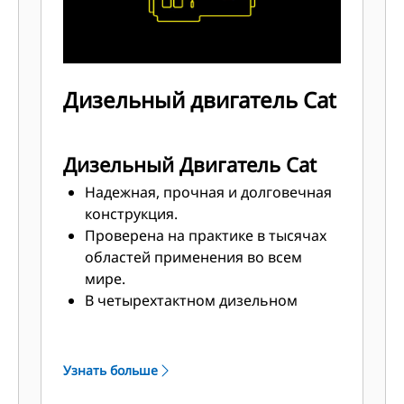
Дизельный двигатель Cat
Дизельный Двигатель Cat
Надежная, прочная и долговечная
конструкция.
Проверена на практике в тысячах
областей применения во всем
мире.
В четырехтактном дизельном
двигателе сочетаются
согласованная
производительность и
Узнать больше
превосходная топливная