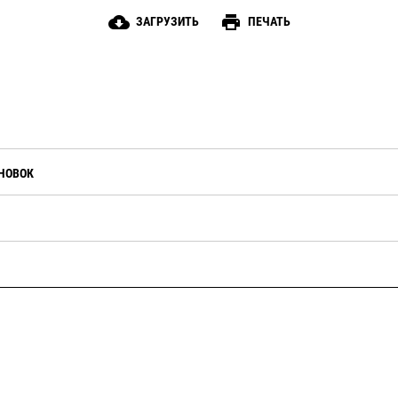
cloud_download
print
ЗАГРУЗИТЬ
ПЕЧАТЬ
НОВОК