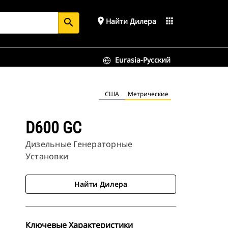
place
apps
Найти Дилера
search
Eurasia-Русский
США
Метрические
D600 GC
Дизельные Генераторные
Установки
Найти Дилера
Ключевые Характеристики