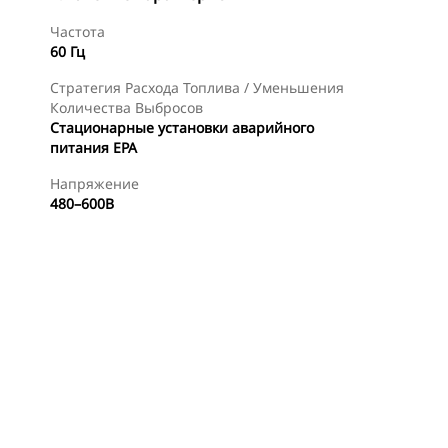
Частота
60 Гц
Стратегия Расхода Топлива / Уменьшения
Количества Выбросов
Стационарные установки аварийного
питания EPA
Напряжение
480–600В
менты
Осмотр
Найти Дилера