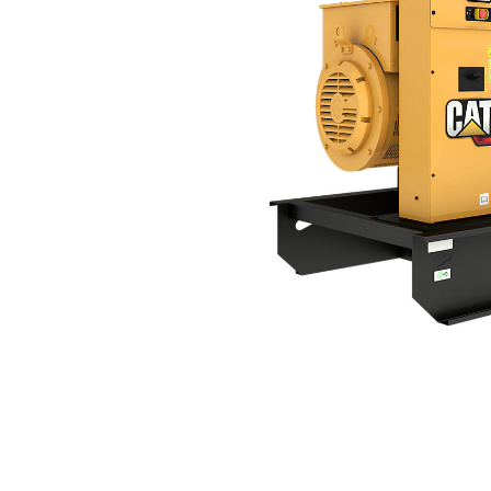
DE500 GC
Пре
Изменение модели