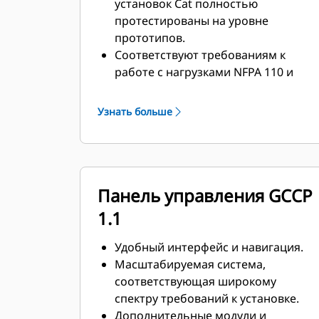
установок Cat полностью
протестированы на уровне
прототипов.
Соответствуют требованиям к
работе с нагрузками NFPA 110 и
могут принимать 100%
номинальной нагрузки за один
Узнать больше
шаг.
Соответствуют требованиям ISO
8528-5 к стационарному режиму и
переходным характеристикам.
Панель управления GCCP
1.1
Удобный интерфейс и навигация.
Масштабируемая система,
соответствующая широкому
спектру требований к установке.
Дополнительные модули и