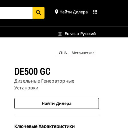
place
apps
Найти Дилера
search
Eurasia-Русский
США
Метрические
DE500 GC
Дизельные Генераторные
Установки
Найти Дилера
Ключевые Характеристики