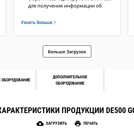
для получения информации об
особых температурных и высотных
режимах работы.
Узнать больше
Больше Загрузок
ДОПОЛНИТЕЛЬНОЕ
 ОБОРУДОВАНИЕ
ОБОРУДОВАНИЕ
ХАРАКТЕРИСТИКИ ПРОДУКЦИИ DE500 G
cloud_download
print
ЗАГРУЗИТЬ
ПЕЧАТЬ