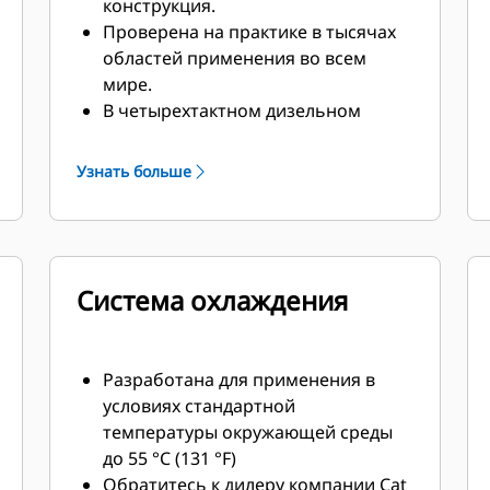
конструкция.
Проверена на практике в тысячах
областей применения во всем
мире.
В четырехтактном дизельном
двигателе сочетаются
согласованная
Узнать больше
производительность и
превосходная топливная
экономичность при минимальной
массе.
Система охлаждения
Разработана для применения в
условиях стандартной
температуры окружающей среды
до 55 °C (131 °F)
Обратитесь к дилеру компании Cat