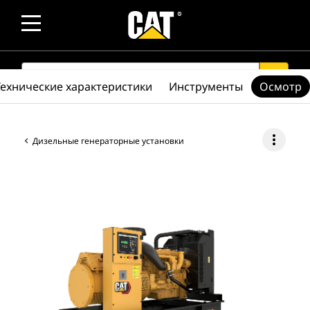
SEARCH
search
Технические характеристики
Инструменты
Осмотр
more_vert
Дизельные генераторные установки