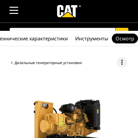
SEARCH
search
Технические характеристики
Инструменты
Осмотр
more_vert
Дизельные генераторные установки