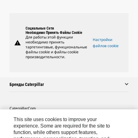
Социальные Сети
Необходимо Принять Файлы Cookie
Для работы этой функции
Настройки
warning
необходимо принять
файлов cookie
таргетинговые, функциональные
файлы cookie и файлы cookie
производительности.
Бренды Caterpillar
Caterpillar.com
Связаться С Caterpillar
This site uses cookies to improve your
experience. Some are required for the site to
Карта Сайта
function, while others support features,