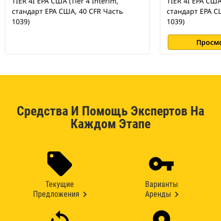
TIER 4I EPA США (Tier 4 Interim,
TIER 4I EPA США 
стандарт EPA США, 40 CFR Часть
стандарт EPA С
1039)
1039)
Просм
Средства И Помощь Экспертов На
Каждом Этапе
Текущие
Варианты
Предложения
Аренды