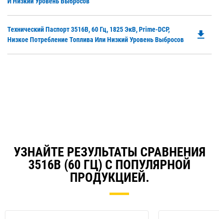
O
И Низкий Уровень Выбросов
Ta
in
a
Do
Технический Паспорт 3516B, 60 Гц, 1825 ЭкВ, Prime-DCP,
N
file_download
P
Низкое Потребление Топлива Или Низкий Уровень Выбросов
Ta
O
in
a
N
Ta
УЗНАЙТЕ РЕЗУЛЬТАТЫ СРАВНЕНИЯ
3516B (60 ГЦ) С ПОПУЛЯРНОЙ
ПРОДУКЦИЕЙ.