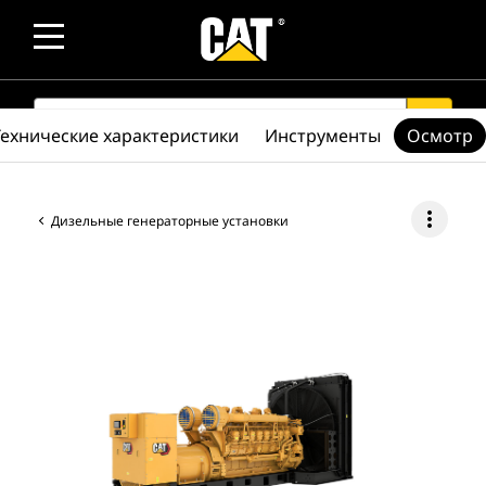
SEARCH
search
Технические характеристики
Инструменты
Осмотр
more_vert
Дизельные генераторные установки