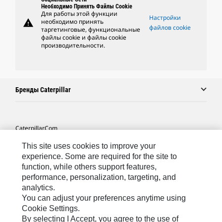
Необходимо Принять Файлы Cookie
Для работы этой функции
Настройки
warning
необходимо принять
файлов cookie
таргетинговые, функциональные
файлы cookie и файлы cookie
производительности.
Бренды Caterpillar
Caterpillar.com
Связаться С Caterpillar
This site uses cookies to improve your
experience. Some are required for the site to
Карта Сайта
function, while others support features,
performance, personalization, targeting, and
Cookie Settings
analytics.
Юридическая Информация
You can adjust your preferences anytime using
Cookie Settings.
Конфиденциальность Личных Данных
By selecting I Accept, you agree to the use of