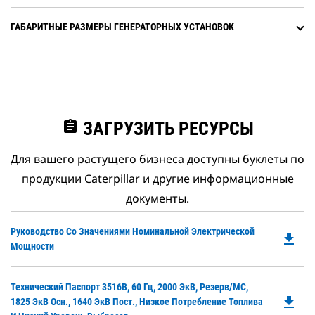
ГАБАРИТНЫЕ РАЗМЕРЫ ГЕНЕРАТОРНЫХ УСТАНОВОК
assignment
ЗАГРУЗИТЬ РЕСУРСЫ
Для вашего растущего бизнеса доступны буклеты по
продукции Caterpillar и другие информационные
документы.
Do
Руководство Со Значениями Номинальной Электрической
file_download
P
Мощности
O
in
Do
Технический Паспорт 3516B, 60 Гц, 2000 ЭкВ, Резерв/MC,
a
file_download
P
1825 ЭкВ Осн., 1640 ЭкВ Пост., Низкое Потребление Топлива
N