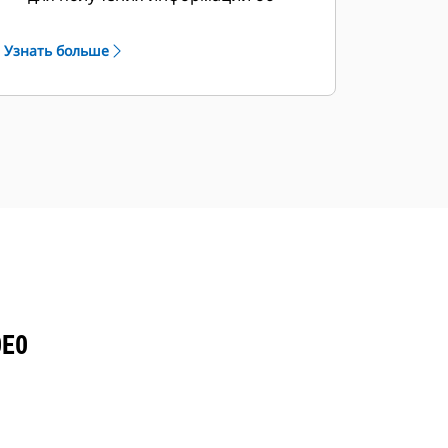
особых температурных и высотных
режимах работы.
Узнать больше
0E0