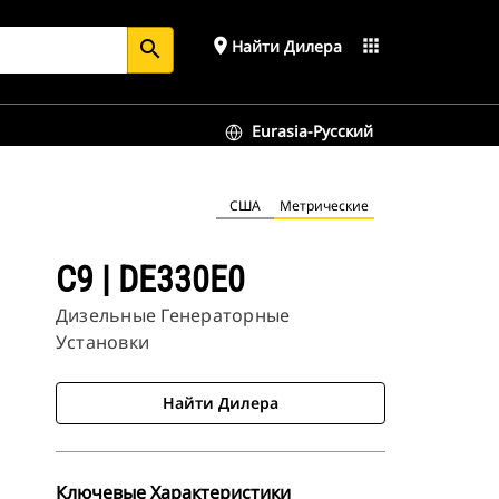
place
apps
Найти Дилера
search
Eurasia-Русский
США
Метрические
C9 | DE330E0
Дизельные Генераторные
Установки
Найти Дилера
Ключевые Характеристики