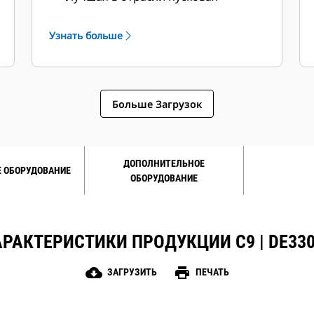
мощность электродвигателя
Высокий КПД
Узнать больше
Больше Загрузок
ДОПОЛНИТЕЛЬНОЕ
 ОБОРУДОВАНИЕ
ОБОРУДОВАНИЕ
РАКТЕРИСТИКИ ПРОДУКЦИИ C9 | DE33
cloud_download
print
ЗАГРУЗИТЬ
ПЕЧАТЬ