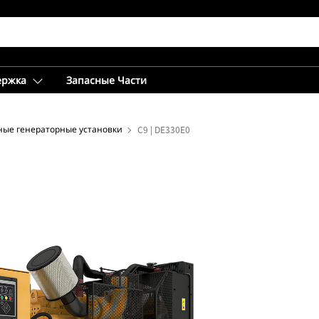
ержка
Запасные Части
ные генераторные установки
C9 | DE330E0