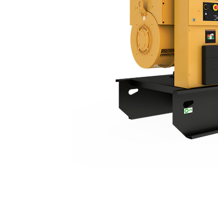
C9 | DE330E0
Пре
Изменение модели