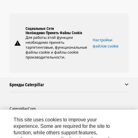
Социальные Сети
Необходимо Принять Файлы Cookie
Для работы этой функции
Настройки
warning
необходимо принять
файлов cookie
таргетинговые, функциональные
файлы cookie и файлы cookie
производительности.
Бренды Caterpillar
Caterpillar.com
Связаться С Caterpillar
This site uses cookies to improve your
experience. Some are required for the site to
Карта Сайта
function, while others support features,