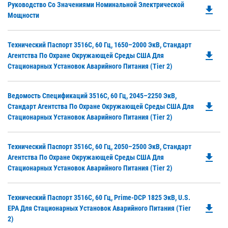
Do
Руководство Со Значениями Номинальной Электрической
file_download
P
Мощности
O
in
Do
Технический Паспорт 3516C, 60 Гц, 1650–2000 ЭкВ, Стандарт
a
file_download
P
Агентства По Охране Окружающей Среды США Для
N
O
Стационарных Установок Аварийного Питания (Tier 2)
Ta
in
a
Do
Ведомость Спецификаций 3516C, 60 Гц, 2045–2250 ЭкВ,
N
file_download
P
Стандарт Агентства По Охране Окружающей Среды США Для
Ta
O
Стационарных Установок Аварийного Питания (Tier 2)
in
a
Do
Технический Паспорт 3516C, 60 Гц, 2050–2500 ЭкВ, Стандарт
N
file_download
P
Агентства По Охране Окружающей Среды США Для
Ta
O
Стационарных Установок Аварийного Питания (Tier 2)
in
a
Do
Технический Паспорт 3516C, 60 Гц, Prime-DCP 1825 ЭкВ, U.S.
N
file_download
P
EPA Для Стационарных Установок Аварийного Питания (Tier
Ta
O
2)