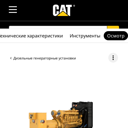
SEARCH
search
Технические характеристики
Инструменты
Осмотр
more_vert
Дизельные генераторные установки