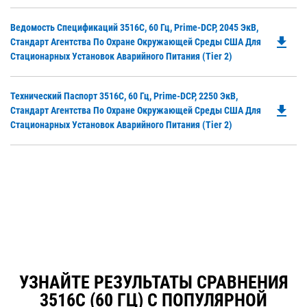
in
a
Do
Ведомость Спецификаций 3516C, 60 Гц, Prime-DCP, 2045 ЭкВ,
N
file_download
P
Стандарт Агентства По Охране Окружающей Среды США Для
Ta
O
Стационарных Установок Аварийного Питания (Tier 2)
in
a
Do
Технический Паспорт 3516C, 60 Гц, Prime-DCP, 2250 ЭкВ,
N
file_download
P
Стандарт Агентства По Охране Окружающей Среды США Для
Ta
O
Стационарных Установок Аварийного Питания (Tier 2)
in
a
N
Ta
УЗНАЙТЕ РЕЗУЛЬТАТЫ СРАВНЕНИЯ
3516C (60 ГЦ) С ПОПУЛЯРНОЙ