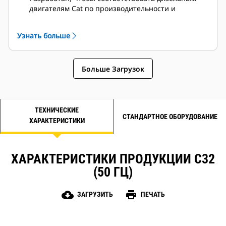
двигателям Cat по производительности и
техническим характеристикам.
Надежная система изоляции, класс H
Узнать больше
Больше Загрузок
ТЕХНИЧЕСКИЕ
СТАНДАРТНОЕ ОБОРУДОВАНИЕ
ХАРАКТЕРИСТИКИ
ХАРАКТЕРИСТИКИ ПРОДУКЦИИ C32
(50 ГЦ)
cloud_download
print
ЗАГРУЗИТЬ
ПЕЧАТЬ