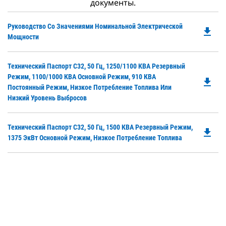
документы.
Do
Руководство Со Значениями Номинальной Электрической
file_download
P
Мощности
O
in
Do
Технический Паспорт C32, 50 Гц, 1250/1100 КВА Резервный
a
P
Режим, 1100/1000 КВА Основной Режим, 910 КВА
N
file_download
O
Постоянный Режим, Низкое Потребление Топлива Или
Ta
in
Низкий Уровень Выбросов
a
N
Do
Технический Паспорт C32, 50 Гц, 1500 КВА Резервный Режим,
Ta
file_download
P
1375 ЭкВт Основной Режим, Низкое Потребление Топлива
O
in
a
N
Ta