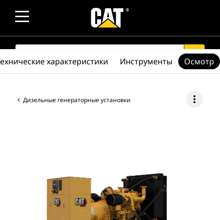
SEARCH
search
Технические характеристики
Инструменты
Осмотр
more_vert
Дизельные генераторные установки