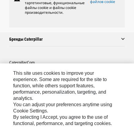
файлов cookie
таргетинговые, функциональные
файлы cookie и файлы cookie
производительности.
Бренды Caterpillar
Caterpillar.com
Связаться С Caterpillar
This site uses cookies to improve your
experience. Some are required for the site to
Карта Сайта
function, while others support features,
performance, personalization, targeting, and
Cookie Settings
analytics.
Юридическая Информация
You can adjust your preferences anytime using
Cookie Settings.
Конфиденциальность Личных Данных
By selecting I Accept, you agree to the use of
functional, performance, and targeting cookies.