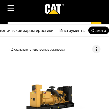
SEARCH
search
Технические характеристики
Инструменты
Осмотр
more_vert
Дизельные генераторные установки