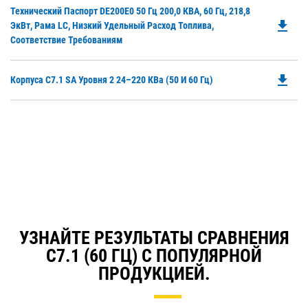
Do
Технический Паспорт DE200E0 50 Гц 200,0 КВА, 60 Гц, 218,8
N
file_download
P
ЭкВт, Рама LC, Низкий Удельный Расход Топлива,
Ta
O
Соответствие Требованиям
in
a
file_download
Do
Корпуса C7.1 SA Уровня 2 24–220 КВа (50 И 60 Гц)
N
P
Ta
O
in
a
N
Ta
УЗНАЙТЕ РЕЗУЛЬТАТЫ СРАВНЕНИЯ
C7.1 (60 ГЦ) С ПОПУЛЯРНОЙ
ПРОДУКЦИЕЙ.