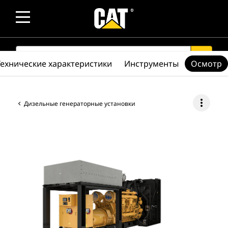
SEARCH
search
Технические характеристики
Инструменты
Осмотр
more_vert
Дизельные генераторные установки