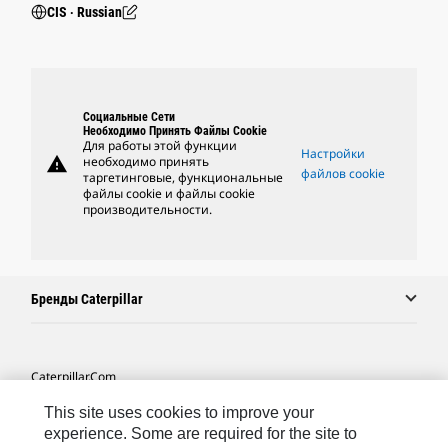
CIS ‧ Russian
Социальные Сети
Необходимо Принять Файлы Cookie
Для работы этой функции
Настройки
warning
необходимо принять
файлов cookie
таргетинговые, функциональные
файлы cookie и файлы cookie
производительности.
Бренды Caterpillar
Caterpillar.com
Связаться С Caterpillar
This site uses cookies to improve your
experience. Some are required for the site to
Карта Сайта