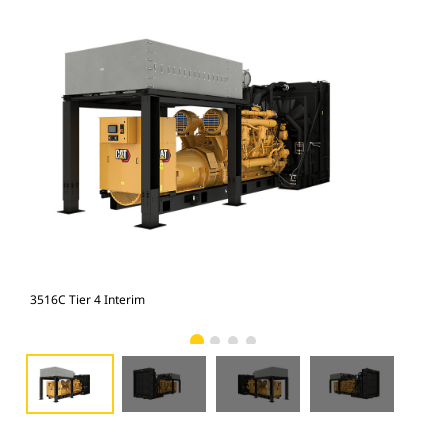
3516C Tier 4 Interim
351