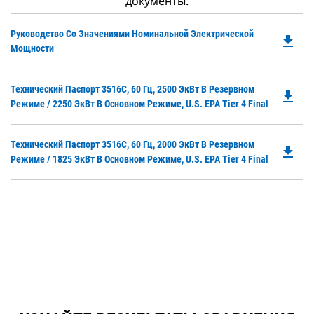
документы.
Do
Руководство Со Значениями Номинальной Электрической
file_download
P
Мощности
O
in
Do
Технический Паспорт 3516C, 60 Гц, 2500 ЭкВт В Резервном
a
file_download
P
Режиме / 2250 ЭкВт В Основном Режиме, U.S. EPA Tier 4 Final
N
O
Ta
in
Do
Технический Паспорт 3516C, 60 Гц, 2000 ЭкВт В Резервном
a
file_download
P
Режиме / 1825 ЭкВт В Основном Режиме, U.S. EPA Tier 4 Final
N
O
Ta
in
a
N
Ta