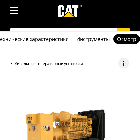
SEARCH
search
Технические характеристики
Инструменты
Осмотр
more_vert
Дизельные генераторные установки