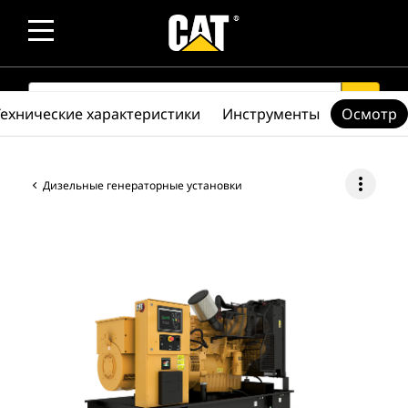
SEARCH
search
Технические характеристики
Инструменты
Осмотр
more_vert
Дизельные генераторные установки