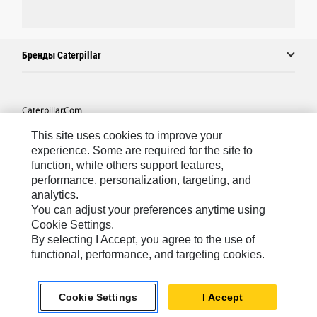
Бренды Caterpillar
Caterpillar.com
Связаться С Caterpillar
This site uses cookies to improve your
experience. Some are required for the site to
Карта Сайта
function, while others support features,
performance, personalization, targeting, and
Cookie Settings
analytics.
Юридическая Информация
You can adjust your preferences anytime using
Cookie Settings.
Конфиденциальность Личных Данных
By selecting I Accept, you agree to the use of
functional, performance, and targeting cookies.
CIS - Russian
© 2026 Caterpillar. Все права сохранены.
Cookie Settings
I Accept