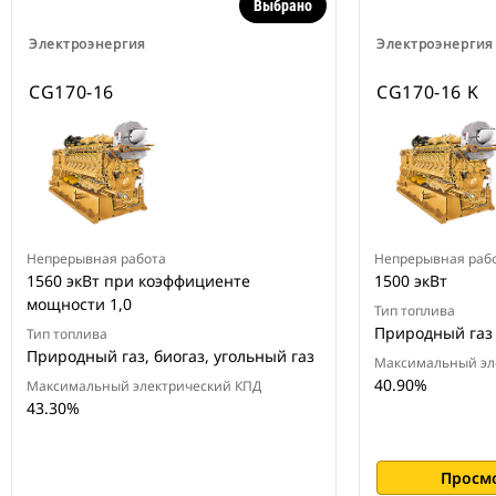
Выбрано
Электроэнергия
Электроэнергия
CG170-16
CG170-16 K
Непрерывная работа
Непрерывная раб
1560 экВт при коэффициенте
1500 экВт
мощности 1,0
Тип топлива
Природный газ
Тип топлива
Природный газ, биогаз, угольный газ
Максимальный эл
40.90%
Максимальный электрический КПД
43.30%
Просм