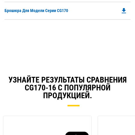
in
file_download
Do
Брошюра Для Модели Серии CG170
a
P
N
O
Ta
in
a
N
Ta
УЗНАЙТЕ РЕЗУЛЬТАТЫ СРАВНЕНИЯ
CG170-16 С ПОПУЛЯРНОЙ
ПРОДУКЦИЕЙ.