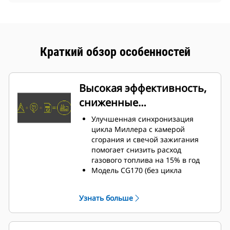
Краткий обзор особенностей
Высокая эффективность,
сниженные
эксплуатационные
Улучшенная синхронизация
расходы
цикла Миллера с камерой
сгорания и свечой зажигания
помогает снизить расход
газового топлива на 15% в год
Модель CG170 (без цикла
Миллера) оптимизирована для
изолированного режима работы
Узнать больше
Коробка передач помогает
ограничить износ компонентов
двигателя, сокращая