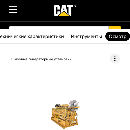
SEARCH
search
Технические характеристики
Инструменты
Осмотр
more_vert
Газовые генераторные установки