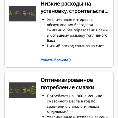
эксплуатационные расходы и
Низкие расходы на
повышая готовность
установку, строительство
и эксплуатацию
Увеличенные интервалы
обслуживания благодаря
сжиганию без образования сажи
и большему размеру топливного
бака
Низкий расход топлива за счет
усовершенствованной камеры
сгорания и свечей зажигания
Узнать больше
камеры предварительного
сгорания
Гибкость применения в
различных областях, в том числе
Оптимизированное
с нестабильным качеством
потребление смазки
газового топлива, благодаря
комплексной электронной
Потребляет на 1900 л меньше
системе управления (TEM)
смазочного масла в год по
Оптимизированное управление
сравнению с аналогичными
подачей масла
моделями<\li>
Увеличенные интервалы замены