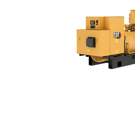
G3520 С Быстрым Откликом
Пре
Изменение модели