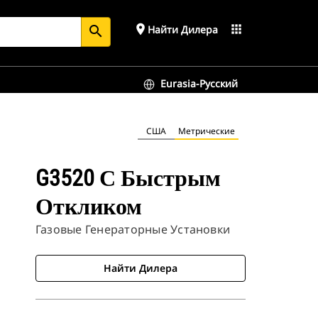
place
apps
Найти Дилера
search
Eurasia-Русский
США
Метрические
G3520 С Быстрым
Откликом
Газовые Генераторные Установки
Найти Дилера