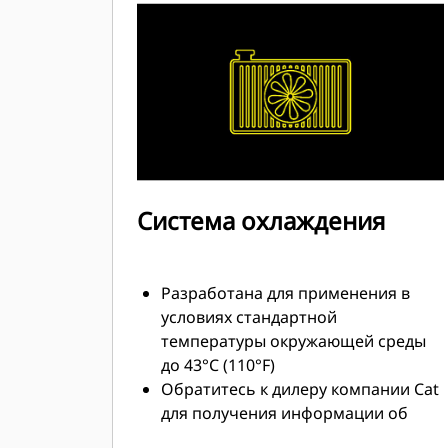
Передовые технологии систем
зажигания и регулирования
соотношения компонентов
топливной смеси позволяют
значительно снизить выбросы и
повысить эффективность работы
двигателя
Один электронный блок
управления контролирует все
Система охлаждения
функции двигателя: зажигание,
регулировку, регулирование
соотношения компонентов
Разработана для применения в
топливной смеси и защиту
условиях стандартной
двигателя
температуры окружающей среды
до 43°C (110°F)
Обратитесь к дилеру компании Cat
для получения информации об
особых температурных и высотных