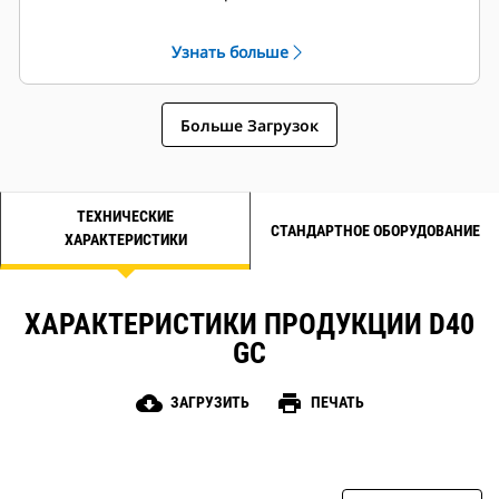
соответствовать дизельным
двигателям Cat по
Узнать больше
производительности и
техническим характеристикам.
Надежная система изоляции,
Больше Загрузок
класс H
ТЕХНИЧЕСКИЕ
СТАНДАРТНОЕ ОБОРУДОВАНИЕ
ХАРАКТЕРИСТИКИ
ХАРАКТЕРИСТИКИ ПРОДУКЦИИ D40
GC
cloud_download
print
ЗАГРУЗИТЬ
ПЕЧАТЬ