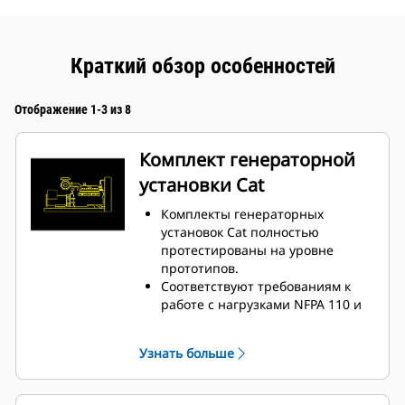
Краткий обзор особенностей
Отображение 1-3 из 8
Комплект генераторной
установки Cat
Комплекты генераторных
установок Cat полностью
протестированы на уровне
прототипов.
Соответствуют требованиям к
работе с нагрузками NFPA 110 и
могут принимать 100%
номинальной нагрузки за один
Узнать больше
шаг.
Соответствуют требованиям ISO
8528-5 к стационарному режиму