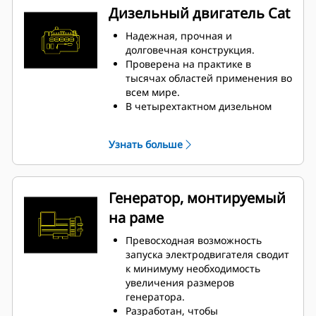
и переходным характеристикам.
Дизельный двигатель Cat
Надежная, прочная и
долговечная конструкция.
Проверена на практике в
тысячах областей применения во
всем мире.
В четырехтактном дизельном
двигателе сочетаются
согласованная
Узнать больше
производительность и
превосходная топливная
экономичность при
минимальной массе.
Генератор, монтируемый
на раме
Превосходная возможность
запуска электродвигателя сводит
к минимуму необходимость
увеличения размеров
генератора.
Разработан, чтобы