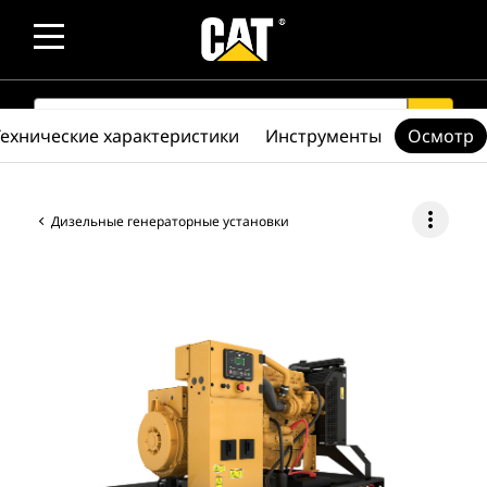
SEARCH
search
Технические характеристики
Инструменты
Осмотр
more_vert
Дизельные генераторные установки