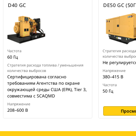
D40 GC
DE50 GC (50Г
Частота
Стратегия расход
количества выбро
60 Гц
Не регулируетс
Стратегия расхода топлива / уменьшения
количества выбросов
Напряжение
Сертифицирована согласно
380–415 В
требованиям Агентства по охране
Частота
окружающей среды США (EPA), Tier 3,
50 Гц
совместима с SCAQMD
Напряжение
208–600 В
Просм