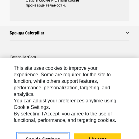
файлы cookie и файлы cookie
производительности.
Бренды Caterpillar
Caterpillar.com
Связаться С Caterpillar
This site uses cookies to improve your
experience. Some are required for the site to
Карта Сайта
function, while others support features,
performance, personalization, targeting, and
Cookie Settings
analytics.
Юридическая Информация
You can adjust your preferences anytime using
Cookie Settings.
Конфиденциальность Личных Данных
By selecting I Accept, you agree to the use of
functional, performance, and targeting cookies.
CIS - Russian
© 2026 Caterpillar. Все права сохранены.