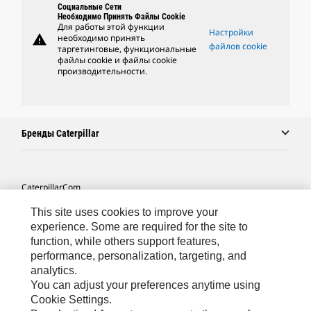
Социальные Сети
Необходимо Принять Файлы Cookie
Для работы этой функции
Настройки
warning
необходимо принять
файлов cookie
таргетинговые, функциональные
файлы cookie и файлы cookie
производительности.
Бренды Caterpillar
Caterpillar.com
Связаться С Caterpillar
This site uses cookies to improve your
experience. Some are required for the site to
Карта Сайта
function, while others support features,
performance, personalization, targeting, and
Cookie Settings
analytics.
Юридическая Информация
You can adjust your preferences anytime using
Cookie Settings.
Конфиденциальность Личных Данных