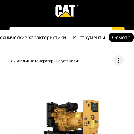
SEARCH
search
Технические характеристики
Инструменты
Осмотр
more_vert
Дизельные генераторные установки