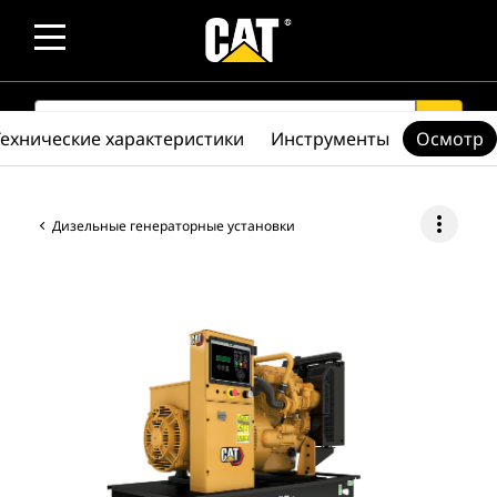
SEARCH
search
Технические характеристики
Инструменты
Осмотр
more_vert
Дизельные генераторные установки