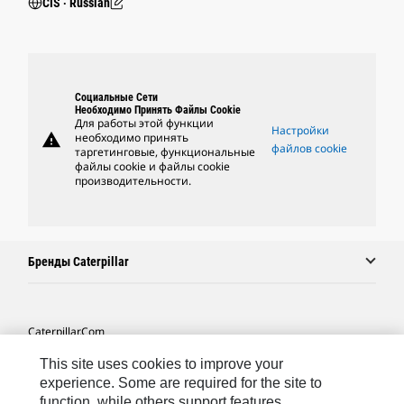
CIS ‧ Russian
Социальные Сети
Необходимо Принять Файлы Cookie
Для работы этой функции
Настройки
warning
необходимо принять
файлов cookie
таргетинговые, функциональные
файлы cookie и файлы cookie
производительности.
Бренды Caterpillar
Caterpillar.com
Связаться С Caterpillar
This site uses cookies to improve your
experience. Some are required for the site to
Карта Сайта
function, while others support features,