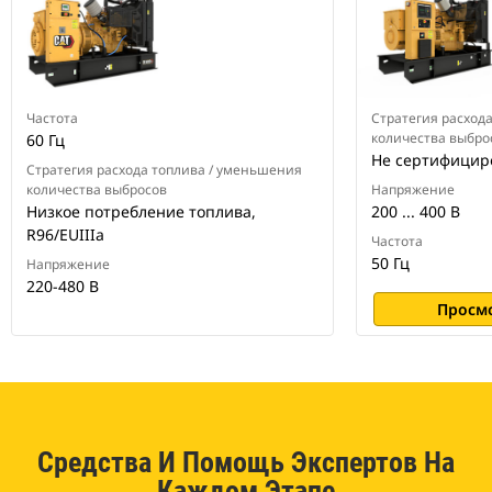
Частота
Стратегия расход
количества выбро
60 Гц
Не сертифицир
Стратегия расхода топлива / уменьшения
количества выбросов
Напряжение
Низкое потребление топлива,
200 ... 400 В
R96/EUIIIa
Частота
50 Гц
Напряжение
220-480 В
Просм
Средства И Помощь Экспертов На
Каждом Этапе