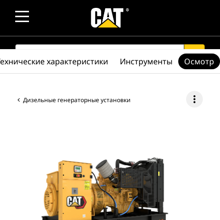
SEARCH
search
Технические характеристики
Инструменты
Осмотр
more_vert
Дизельные генераторные установки