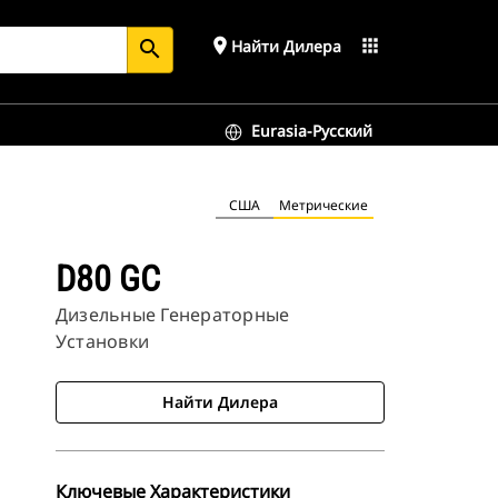
place
apps
Найти Дилера
search
Eurasia-Русский
США
Метрические
D80 GC
Дизельные Генераторные
Установки
Найти Дилера
Ключевые Характеристики