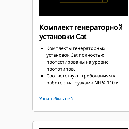
Комплект генераторной
установки Cat
Комплекты генераторных
установок Cat полностью
протестированы на уровне
прототипов.
Соответствуют требованиям к
работе с нагрузками NFPA 110 и
могут принимать 100%
номинальной нагрузки за один
Узнать больше
шаг.
Соответствуют требованиям ISO
8528-5 к стационарному режиму и
переходным характеристикам.