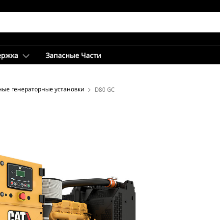
ержка
Запасные Части
ные генераторные установки
D80 GC