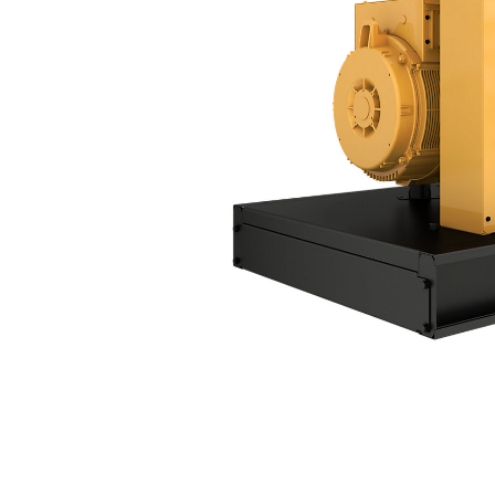
D80 GC
Пре
Изменение модели