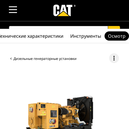
SEARCH
search
Технические характеристики
Инструменты
Осмотр
more_vert
Дизельные генераторные установки