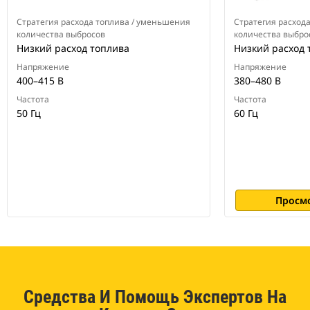
Стратегия расхода топлива / уменьшения
Стратегия расход
количества выбросов
количества выбро
Низкий расход топлива
Низкий расход 
Напряжение
Напряжение
400–415 В
380–480 В
Частота
Частота
50 Гц
60 Гц
Просм
Средства И Помощь Экспертов На