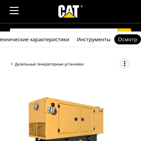
SEARCH
search
Технические характеристики
Инструменты
Осмотр
more_vert
Дизельные генераторные установки