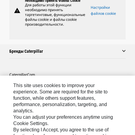
Необходимо Принять Файлы Cookie
Для работы этой функции
Настройки
warning
необходимо принять
файлов cookie
таргетинговые, функциональные
файлы cookie и файлы cookie
производительности.
Бренды Caterpillar
Caterpillar.com
Связаться С Caterpillar
This site uses cookies to improve your
experience. Some are required for the site to
Карта Сайта
function, while others support features,
performance, personalization, targeting, and
Cookie Settings
analytics.
Юридическая Информация
You can adjust your preferences anytime using
Cookie Settings.
Конфиденциальность Личных Данных
By selecting I Accept, you agree to the use of