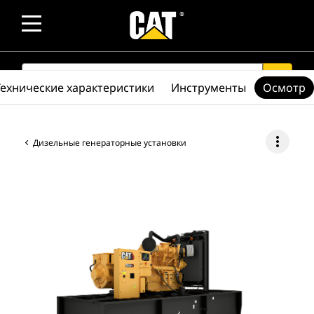
SEARCH
search
Технические характеристики
Инструменты
Осмотр
more_vert
Дизельные генераторные установки