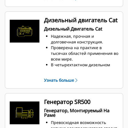
шаг.
Соответствуют требованиям ISO
8528-5 к стационарному режиму
и переходным характеристикам.
Дизельный двигатель Cat
Дизельный Двигатель Cat
Надежная, прочная и
долговечная конструкция.
Проверена на практике в
тысячах областей применения во
всем мире.
В четырехтактном дизельном
двигателе сочетаются
согласованная
Узнать больше
производительность и
превосходная топливная
экономичность при
минимальной массе.
Генератор SR500
Генератор, Монтируемый На
Раме
Превосходная возможность