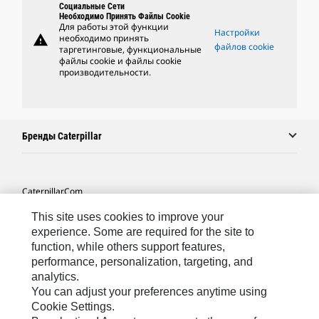
Социальные Сети
Необходимо Принять Файлы Cookie
Для работы этой функции
Настройки
warning
необходимо принять
файлов cookie
таргетинговые, функциональные
файлы cookie и файлы cookie
производительности.
Бренды Caterpillar
Caterpillar.com
Связаться С Caterpillar
This site uses cookies to improve your
experience. Some are required for the site to
Карта Сайта
function, while others support features,
performance, personalization, targeting, and
Cookie Settings
analytics.
Юридическая Информация
You can adjust your preferences anytime using
Cookie Settings.
Конфиденциальность Личных Данных