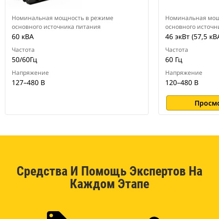
Номинальная мощность в режиме
Номинальная мощ
основного источника питания
основного источн
60 кВА
46 экВт (57,5 кВ
Частота
Частота
50/60Гц
60 Гц
Напряжение
Напряжение
127–480 В
120–480 В
Просм
Средства И Помощь Экспертов На
Каждом Этапе