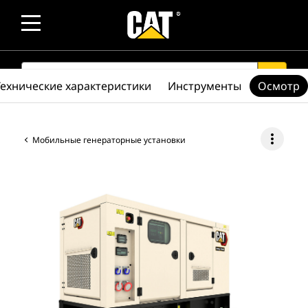
SEARCH
search
Технические характеристики
Инструменты
Осмотр
more_vert
Мобильные генераторные установки