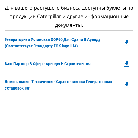
Для вашего растущего бизнеса доступны буклеты по
продукции Caterpillar и другие информационные
документы.
Do
Генераторная Установка XQP60 Для Сдачи В Аренду
file_download
P
(соответствует Стандарту ЕС Stage IIIA)
O
in
file_download
Do
Ваш Партнер В Сфере Аренды И Строительства
a
P
N
O
Ta
Do
Номинальные Технические Характеристики Генераторных
in
file_download
P
Установок Cat
a
O
N
in
Ta
a
N
Ta