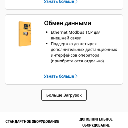
Узнать больше
генератора
Интуитивно понятная навигация
для настройки и отображения
мощности, защиты, параметров
Обмен данными
двигателя и генератора
Возможность блокировки для
Ethernet Modbus TCP для
обеспечения целостности
внешней связи
платформы с тремя
Поддержка до четырех
программируемыми уровнями
дополнительных дистанционных
безопасности
интерфейсов оператора
Многоязычная поддержка
(приобретаются отдельно)
Совместимость с устройствами
Cat Connect Product Link
Узнать больше
Канал данных APCDL для
параллельной работы
генераторов
Больше Загрузок
Канал данных для нескольких
генераторов (MGDL)
ДОПОЛНИТЕЛЬНОЕ
СТАНДАРТНОЕ ОБОРУДОВАНИЕ
ОБОРУДОВАНИЕ