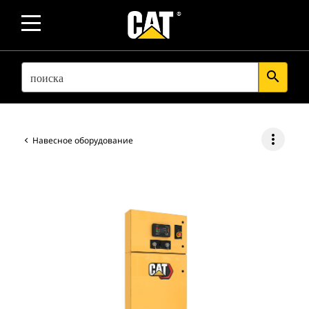
SEARCH
search
more_vert
Навесное оборудование