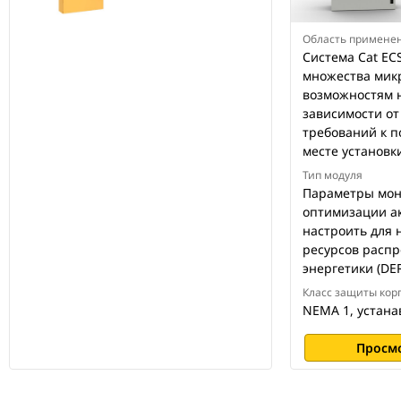
Область примене
Система Cat EC
множества мик
возможностям 
зависимости о
требований к п
месте установк
Тип модуля
Параметры мон
оптимизации а
настроить для н
ресурсов расп
энергетики (DER
Класс защиты кор
NEMA 1, устана
Просм