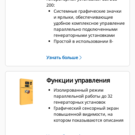
200:
Системные графические значки
и ярлыки, обеспечивающие
удобное комплексное управление
параллельно подключенными
генераторными установками
Простой в использовании 8-
дюймовый цветной
светодиодный сенсорный экран с
Узнать больше
функцией навигации с
прокруткой
Доступны варианта монтажа на
генераторной установке и
Функции управления
удаленного размещения
Изолированный режим
параллельной работы до 32
генераторных установок
Графический сенсорный экран
повышенной видимости, на
котором показываются описания
аварийных сигналов/событий,
уставки, контроль двигателя и