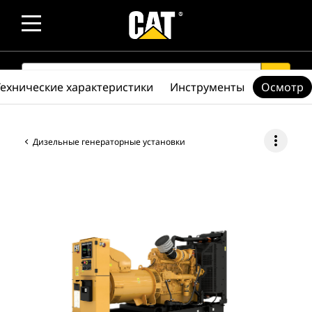
SEARCH
search
Технические характеристики
Инструменты
Осмотр
more_vert
Дизельные генераторные установки