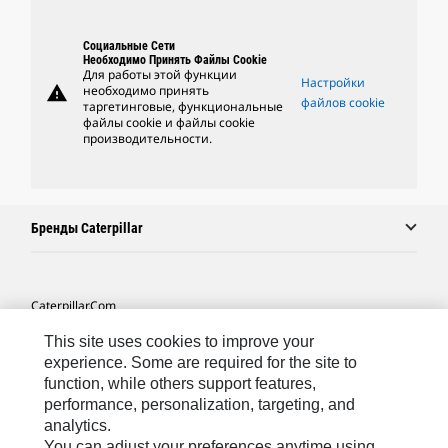
Социальные Сети
Необходимо Принять Файлы Cookie
Для работы этой функции
Настройки
warning
необходимо принять
файлов cookie
таргетинговые, функциональные
файлы cookie и файлы cookie
производительности.
Бренды Caterpillar
Caterpillar.com
Связаться С Caterpillar
This site uses cookies to improve your
experience. Some are required for the site to
Карта Сайта
function, while others support features,
performance, personalization, targeting, and
Cookie Settings
analytics.
Юридическая Информация
You can adjust your preferences anytime using