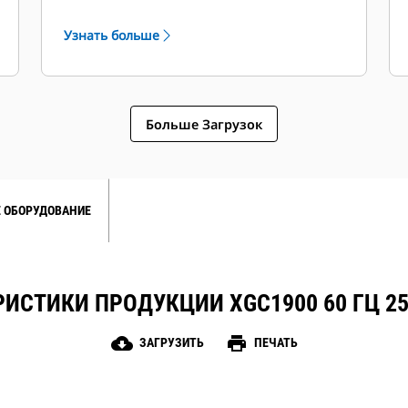
противоконденсатные нагреватели
Узнать больше
помещений System 4 Встроенная
система автоматического
регулирования напряжения (Cat IVR)
обеспечивает улучшенный
Больше Загрузок
мониторинг системы.
 ОБОРУДОВАНИЕ
ИСТИКИ ПРОДУКЦИИ XGC1900 60 ГЦ 2
cloud_download
print
ЗАГРУЗИТЬ
ПЕЧАТЬ