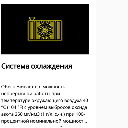
повышает влагоустойчивость и
позволяет использовать топливо с
более низким МН. Работает на 24,10–
93,95 МДж/Нм3 (615–2386 БТЕ/фут3)
сухого трубопроводного природного
газа. Функция островного режима
работы улучшает способность
двигателя справляться с
электрической нагрузкой и разгрузкой
Система охлаждения
Обеспечивает возможность
непрерывной работы при
температуре окружающего воздуха 40
°C (104 °F) с уровнем выбросов оксида
азота 250 мг/нм3 (1 г/л. с.-ч.) при 100-
процентной номинальной мощности
до снижения номинальной мощности