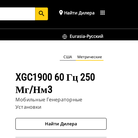
place
apps
Найти Дилера
search
Eurasia-Русский
США
Метрические
XGC1900 60 Гц 250
Мг/нм3
Мобильные Генераторные
Установки
Найти Дилера