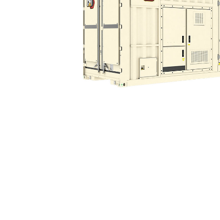
XGC1900 60 Гц 250 Мг/нм3
Пре
Изменение модели