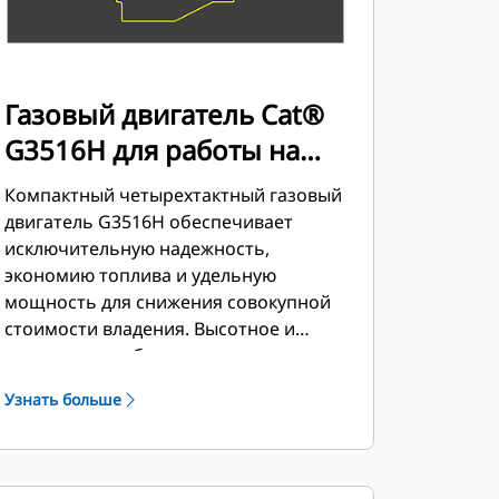
Газовый двигатель Cat®
G3516H для работы на
больших высотах и в
Компактный четырехтактный газовый
различных условиях
двигатель G3516H обеспечивает
исключительную надежность,
окружающей среды
экономию топлива и удельную
мощность для снижения совокупной
стоимости владения. Высотное и
всепогодное оборудование улучшает
способность двигателя выдерживать
Узнать больше
электрическую нагрузку и разгрузку, а
также способность работать в
условиях окружающей среды и на
высоте. Высокотопливная аппаратура