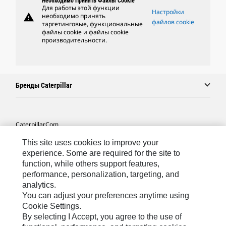
Необходимо Принять Файлы Cookie
Для работы этой функции
Настройки
warning
необходимо принять
файлов cookie
таргетинговые, функциональные
файлы cookie и файлы cookie
производительности.
Бренды Caterpillar
Caterpillar.com
Связаться С Caterpillar
This site uses cookies to improve your
experience. Some are required for the site to
Карта Сайта
function, while others support features,
performance, personalization, targeting, and
Cookie Settings
analytics.
Юридическая Информация
You can adjust your preferences anytime using
Cookie Settings.
Конфиденциальность Личных Данных
By selecting I Accept, you agree to the use of