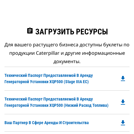
assignment
ЗАГРУЗИТЬ РЕСУРСЫ
Для вашего растущего бизнеса доступны буклеты по
продукции Caterpillar и другие информационные
документы.
Do
Технический Паспорт Предоставляемой В Аренду
file_download
P
Генераторной Установки XQP500 (Stage IIIA ЕС)
O
in
Do
Технический Паспорт Предоставляемой В Аренду
a
file_download
P
Генераторной Установки XQP500 (низкий Расход Топлива)
N
O
Ta
in
file_download
Do
Ваш Партнер В Сфере Аренды И Строительства
a
P
N