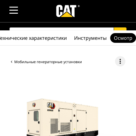
SEARCH
search
Технические характеристики
Инструменты
Осмотр
more_vert
Мобильные генераторные установки