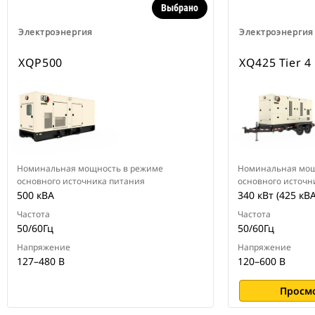
Выбрано
Электроэнергия
Электроэнергия
XQP500
XQ425 Tier 4 
Номинальная мощность в режиме
Номинальная мощ
основного источника питания
основного источн
500 кВА
340 кВт (425 кВА
Частота
Частота
50/60Гц
50/60Гц
Напряжение
Напряжение
127–480 В
120–600 В
Просм