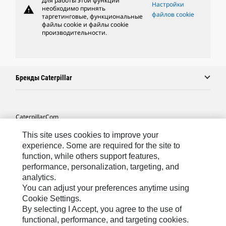
Для работы этой функции
Настройки
warning
необходимо принять
файлов cookie
таргетинговые, функциональные
файлы cookie и файлы cookie
производительности.
Бренды Caterpillar
Caterpillar.com
Связаться С Caterpillar
This site uses cookies to improve your
experience. Some are required for the site to
Карта Сайта
function, while others support features,
performance, personalization, targeting, and
Cookie Settings
analytics.
Юридическая Информация
You can adjust your preferences anytime using
Cookie Settings.
Конфиденциальность Личных Данных
By selecting I Accept, you agree to the use of
functional, performance, and targeting cookies.