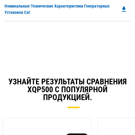
O
Ta
Do
Номинальные Технические Характеристики Генераторных
in
file_download
P
Установок Cat
a
O
N
in
Ta
a
N
Ta
УЗНАЙТЕ РЕЗУЛЬТАТЫ СРАВНЕНИЯ
XQP500 С ПОПУЛЯРНОЙ
ПРОДУКЦИЕЙ.