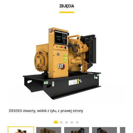
ZDJĘCIA
DE65E0 otwarty, widok z tyłu, z prawej strony
Ob