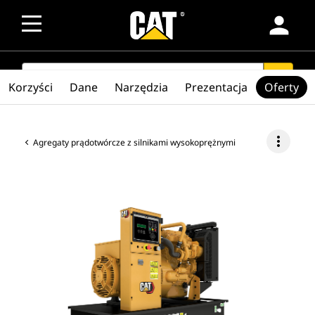
person
SEARCH
search
Korzyści
Dane
Narzędzia
Prezentacja
Oferty
more_vert
Agregaty prądotwórcze z silnikami wysokoprężnymi