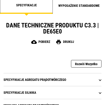
SPECYFIKACJE
WYPOSAŻENIE STANDARDOWE
DANE TECHNICZNE PRODUKTU C3.3 |
DE65E0
cloud_download
print
POBIERZ
DRUKUJ
Rozwiń Wszystko
SPECYFIKACJE AGREGATU PRĄDOTWÓRCZEGO
SPECYFIKACJE SILNIKA