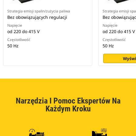
Strategia emisji spalin/zużycia paliwa
Strategia emisji spa
Bez obowiązujących regulacji
Bez obowiązując
Napięcie
Napięcie
od 220 do 415 V
od 220 do 415 V
Częstotliwość
Częstotliwość
50 Hz
50 Hz
Wyświ
Narzędzia I Pomoc Ekspertów Na
Każdym Kroku