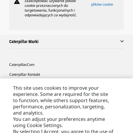
warning
zaakceptować używanie plików
plików cookie
cookie przeznaczonych do
targetowania, funkcjonalnych i
odpowiadających za wydajność.
Caterpillar Marki
Caterpillar.com
Caterpillar Kontakt
Caterpillar Kontakt
This site uses cookies to improve your
experience. Some are required for the site
Moje Preferencje Marketingowe
to function, while others support features,
Site Map
performance, personalization, targeting,
and analytics.
Cookie Settings
You can adjust your preferences anytime
Legal
using Cookie Settings.
By selecting I Accept, you agree to the use of