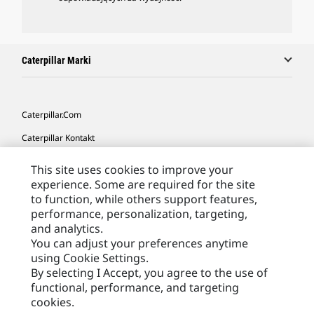
Caterpillar Marki
Caterpillar.com
Caterpillar Kontakt
Caterpillar Kontakt
This site uses cookies to improve your
experience. Some are required for the site
Moje Preferencje Marketingowe
to function, while others support features,
Site Map
performance, personalization, targeting,
and analytics.
Cookie Settings
You can adjust your preferences anytime
Legal
using Cookie Settings.
By selecting I Accept, you agree to the use of
Privacy
functional, performance, and targeting
cookies.