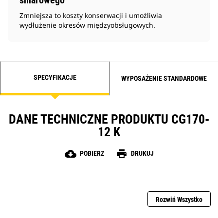
smarowego
Zmniejsza to koszty konserwacji i umożliwia
wydłużenie okresów międzyobsługowych.
SPECYFIKACJE
WYPOSAŻENIE STANDARDOWE
DANE TECHNICZNE PRODUKTU CG170-
12 K
cloud_download
print
POBIERZ
DRUKUJ
Rozwiń Wszystko