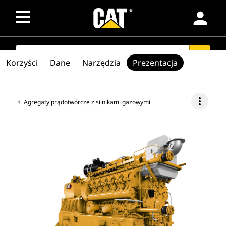
person
SEARCH
search
Korzyści
Dane
Narzędzia
Prezentacja
more_vert
Agregaty prądotwórcze z silnikami gazowymi