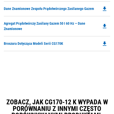
file_download
Do
Dane Znamionowe Zespołu Prądotwórczego Zasilanego Gazem
P
O
Do
Agregat Prądotwórczy Zasilany Gazem 50 I 60 Hz — Dane
in
file_download
P
Znamionowe
a
O
N
in
Ta
file_download
Do
Broszura Dotycząca Modeli Serii CG170K
a
P
N
O
Ta
in
a
N
Ta
ZOBACZ, JAK CG170-12 K WYPADA W
PORÓWNANIU Z INNYMI CZĘSTO