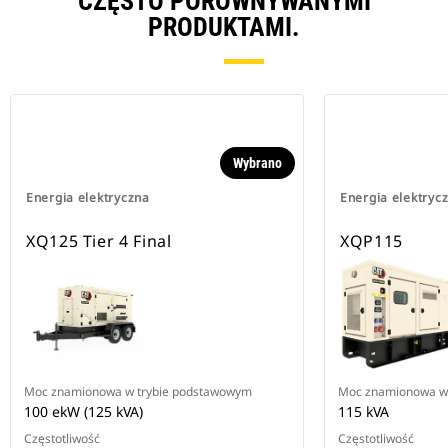
CZĘSTO PORÓWNYWANYMI
PRODUKTAMI.
Wybrano
Energia elektryczna
Energia elektryc
XQ125 Tier 4 Final
XQP115
Moc znamionowa w trybie podstawowym
Moc znamionowa w
100 ekW (125 kVA)
115 kVA
Częstotliwość
Częstotliwość