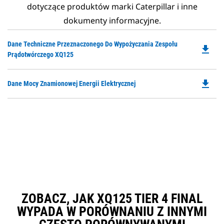
dotyczące produktów marki Caterpillar i inne
dokumenty informacyjne.
Do
Dane Techniczne Przeznaczonego Do Wypożyczania Zespołu
file_download
P
Prądotwórczego XQ125
O
in
file_download
Do
Dane Mocy Znamionowej Energii Elektrycznej
a
P
N
O
Ta
in
a
N
Ta
ZOBACZ, JAK XQ125 TIER 4 FINAL
WYPADA W PORÓWNANIU Z INNYMI