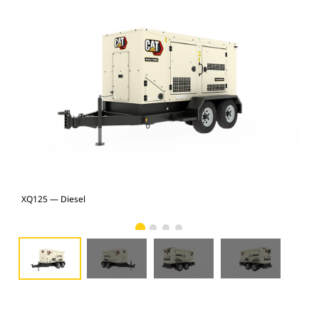
XQ125 — Diesel
XQ1