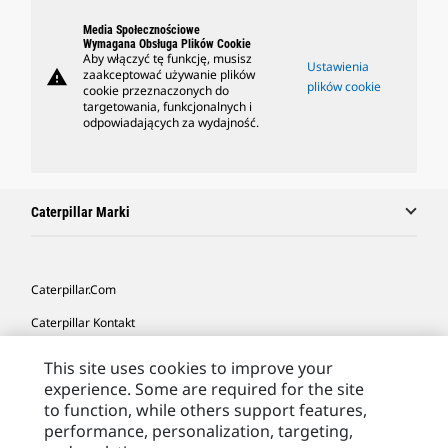
Media Społecznościowe
Wymagana Obsługa Plików Cookie
Aby włączyć tę funkcję, musisz
Ustawienia
warning
zaakceptować używanie plików
plików cookie
cookie przeznaczonych do
targetowania, funkcjonalnych i
odpowiadających za wydajność.
Caterpillar Marki
Caterpillar.com
Caterpillar Kontakt
Caterpillar Kontakt
This site uses cookies to improve your
experience. Some are required for the site
Moje Preferencje Marketingowe
to function, while others support features,
Site Map
performance, personalization, targeting,