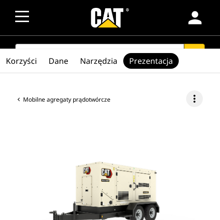
person
SEARCH
search
Korzyści
Dane
Narzędzia
Prezentacja
more_vert
Mobilne agregaty prądotwórcze