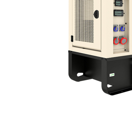
XQP115
Kor
Zmień model