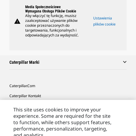
Media Społecznościowe
Wymagana Obsługa Plików Cookie
Aby włączyć tę funkcję, musisz
Ustawienia
warning
zaakceptować używanie plików
plików cookie
cookie przeznaczonych do
targetowania, funkcjonalnych i
odpowiadających za wydajność.
Caterpillar Marki
Caterpillar.com
Caterpillar Kontakt
Caterpillar Kontakt
This site uses cookies to improve your
experience. Some are required for the site
Moje Preferencje Marketingowe
to function, while others support features,
Site Map
performance, personalization, targeting,
and analytics.
Cookie Settings