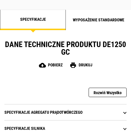
SPECYFIKACJE
WYPOSAŻENIE STANDARDOWE
DANE TECHNICZNE PRODUKTU DE1250
GC
cloud_download
print
POBIERZ
DRUKUJ
Rozwiń Wszystko
SPECYFIKACJE AGREGATU PRĄDOTWÓRCZEGO
SPECYFIKACJE SILNIKA