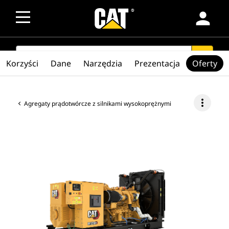
person
SEARCH
search
Korzyści
Dane
Narzędzia
Prezentacja
Oferty
more_vert
Agregaty prądotwórcze z silnikami wysokoprężnymi